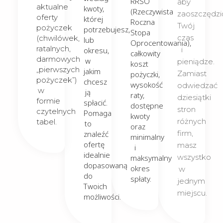
RRSO
aby
aktualne
kwoty,
(Rzeczywista
zaoszczędzi
oferty
której
Roczna
Twój
pożyczek
potrzebujesz,
Stopa
czas
(chwilówek,
lub
Oprocentowania),
ratalnych,
i
okresu,
całkowity
darmowych
w
pieniądze.
koszt
„pierwszych
jakim
Zamiast
pożyczki,
pożyczek”)
chcesz
wysokość
odwiedzać
w
ją
raty,
dziesiątki
formie
spłacić.
dostępne
stron
czytelnych
Pomaga
kwoty
różnych
tabel.
to
oraz
firm,
znaleźć
minimalny
ofertę
masz
i
idealnie
wszystko
maksymalny
dopasowaną
okres
w
do
spłaty.
jednym
Twoich
miejscu.
możliwości.