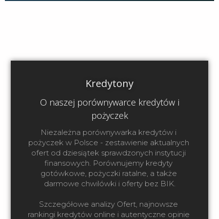
Kredytony
O naszej porównywarce kredytów i
pożyczek
Niezależna porównywarka kredytów i 
pożyczek w Polsce - zestawienie aktualnych 
ofert od dziesiątek sprawdzonych instytucji 
finansowych. Porównujemy kredyty 
gotówkowe, pożyczki ratalne, a także 
darmowe chwilówki i oferty bez BIK.

Szczegółowe analizy Ofert, najnowsze 
rankingi kredytów online i autentyczne opinie 