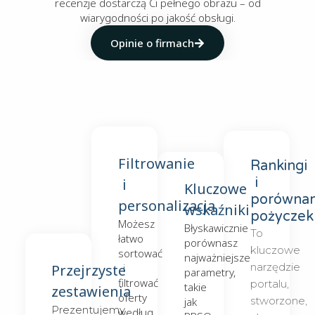
recenzje dostarczą Ci pełnego obrazu – od
wiarygodności po jakość obsługi.
Opinie o firmach
Filtrowanie
Rankingi
i
i
Kluczowe
porównan
personalizacja
wskaźniki
pożyczek
Możesz
Błyskawicznie
To
łatwo
porównasz
kluczowe
sortować
najważniejsze
narzędzie
Przejrzyste
i
parametry,
filtrować
portalu,
takie
zestawienia
oferty
stworzone,
jak
Prezentujemy
według