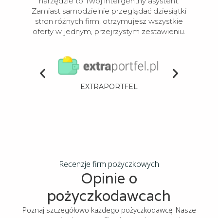
narzędzie to Twój inteligentny asystent.
Zamiast samodzielnie przeglądać dziesiątki
stron różnych firm, otrzymujesz wszystkie
oferty w jednym, przejrzystym zestawieniu.
EXTRAPORTFEL
N
Recenzje firm pożyczkowych​
Opinie o
pożyczkodawcach
Poznaj szczegółowo każdego pożyczkodawcę. Nasze