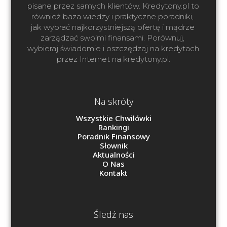
pisane przez samych klientów. Kredytony.pl to 
również baza wiedzy i praktyczne poradniki, 
jak wybrać najkorzystniejszą ofertę i mądrze 
zarządzać swoimi finansami. Porównuj, 
wybieraj świadomie i oszczędzaj na kredytach 
przez Internet na kredytony.pl.
Na skróty
Wszystkie Chwilówki
Rankingi
Poradnik Finansowy
Słownik
Aktualności
O Nas
Kontakt
Śledź nas