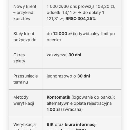
Nowy klient
1 000 zł/30 dni: prowizja 108,20 zł,
– przykład
odsetki 13,11 zł → do spłaty 1
kosztów
121,31 zł;
RRSO 304,25%
Stały klient
do
12 000 zł
(indywidualny limit po
pożyczy do
ocenie)
Okres
zazwyczaj
30 dni
spłaty
Przesunięcie
jednorazowo o
30 dni
terminu
Metody
Kontomatik
(logowanie do banku);
weryfikacji
alternatywnie opłata rejestracyjna
1,00 zł
(zwracana)
Weryfikacja
BIK
oraz
biura informacji