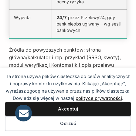
oceny ryzyka
Wypłata
24/7
przez Przelewy24; gdy
bank nieobsługiwany – wg sesji
bankowych
Źródła do powyższych punktów: strona
główna/kalkulator i rep. przykład (RRSO, kwoty),
moduł weryfikacji Kontomatik i opis przelewu
rejestracyjnego, FAQ o wypłatach
24/7
, a także
Ta strona używa plików ciasteczka do celów analitycznych
dokument informacyjny dot. przetwarzania danych
i poprawy komfortu użytkowania. Klikając „Akceptuję”,
przez BIK. :contentReference[oaicite:4]{index=4}
wyrażasz zgodę na używanie przez nas plików ciasteczka.
Dowiedz się więcej w naszej
polityce prywatności
.
Warunki i wymagania
Akceptuj
ExtraPortfel wymaga pełnoletności, polskiego
Preferencje pliku ciasteczka
obywatelstwa/miejsca zamieszkania w Polsce,
Odrzuć
ważnego dowodu osobistego, telefonu i
własnego