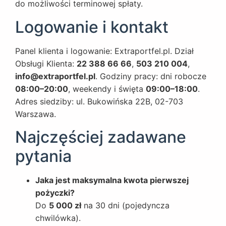
do możliwości terminowej spłaty.
Logowanie i kontakt
Panel klienta i logowanie:
Extraportfel.pl
. Dział
Obsługi Klienta:
22 388 66 66
,
503 210 004
,
info@extraportfel.pl
. Godziny pracy: dni robocze
08:00–20:00
, weekendy i święta
09:00–18:00
.
Adres siedziby: ul. Bukowińska 22B, 02-703
Warszawa.
Najczęściej zadawane
pytania
Jaka jest maksymalna kwota pierwszej
pożyczki?
Do
5 000 zł
na 30 dni (pojedyncza
chwilówka).