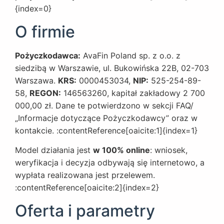
{index=0}
O firmie
Pożyczkodawca:
AvaFin Poland sp. z o.o. z
siedzibą w Warszawie, ul. Bukowińska 22B, 02-703
Warszawa.
KRS:
0000453034,
NIP:
525-254-89-
58,
REGON:
146563260, kapitał zakładowy 2 700
000,00 zł. Dane te potwierdzono w sekcji FAQ/
„Informacje dotyczące Pożyczkodawcy” oraz w
kontakcie. :contentReference[oaicite:1]{index=1}
Model działania jest
w 100% online
: wniosek,
weryfikacja i decyzja odbywają się internetowo, a
wypłata realizowana jest przelewem.
:contentReference[oaicite:2]{index=2}
Oferta i parametry