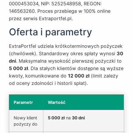
0000453034, NIP: 5252548958, REGON:
146563260. Proces przebiega w 100% online
przez serwis
Extraportfel.pl
.
Oferta i parametry
ExtraPortfel udziela krótkoterminowych pożyczek
(chwilówek). Standardowy okres spłaty wynosi
30
dni
. Maksymalna wysokość pierwszej pożyczki to
5 000 zł
. Dla stałych klientów dostępne są wyższe
kwoty, komunikowane do
12 000 zł
(limit zależy
od oceny zdolności i historii spłat).
Parametr
Wartość
Nowy klient
5 000 zł
na
30 dni
pożyczy do