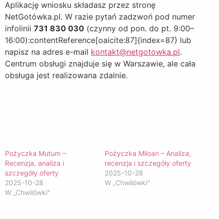
Aplikację wniosku składasz przez stronę
NetGotówka.pl. W razie pytań zadzwoń pod numer
infolinii
731 830 030
(czynny od pon. do pt. 9:00–
16:00):contentReference[oaicite:87]{index=87} lub
napisz na adres e-mail
kontakt@netgotowka.pl
.
Centrum obsługi znajduje się w Warszawie, ale cała
obsługa jest realizowana zdalnie.
Pożyczka Mutum –
Pożyczka Miloan – Analiza,
Recenzja, analiza i
recenzja i szczegóły oferty
szczegóły oferty
2025-10-28
2025-10-28
W „Chwilówki"
W „Chwilówki"