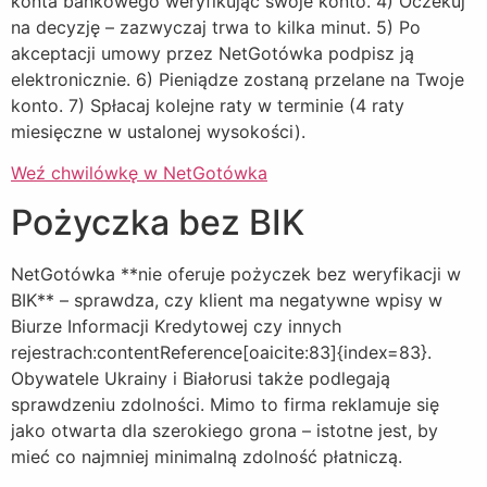
konta bankowego weryfikując swoje konto. 4) Oczekuj
na decyzję – zazwyczaj trwa to kilka minut. 5) Po
akceptacji umowy przez NetGotówka podpisz ją
elektronicznie. 6) Pieniądze zostaną przelane na Twoje
konto. 7) Spłacaj kolejne raty w terminie (4 raty
miesięczne w ustalonej wysokości).
Weź chwilówkę w NetGotówka
Pożyczka bez BIK
NetGotówka **nie oferuje pożyczek bez weryfikacji w
BIK** – sprawdza, czy klient ma negatywne wpisy w
Biurze Informacji Kredytowej czy innych
rejestrach:contentReference[oaicite:83]{index=83}.
Obywatele Ukrainy i Białorusi także podlegają
sprawdzeniu zdolności. Mimo to firma reklamuje się
jako otwarta dla szerokiego grona – istotne jest, by
mieć co najmniej minimalną zdolność płatniczą.