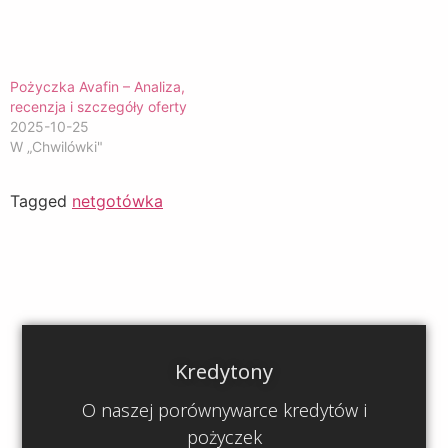
Pożyczka Avafin – Analiza,
recenzja i szczegóły oferty
2025-10-25
W „Chwilówki"
Tagged
netgotówka
Kredytony
O naszej porównywarce kredytów i
pożyczek