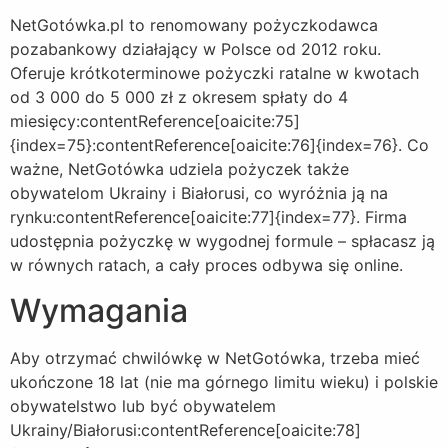
NetGotówka.pl to renomowany pożyczkodawca
pozabankowy działający w Polsce od 2012 roku.
Oferuje krótkoterminowe pożyczki ratalne w kwotach
od 3 000 do 5 000 zł z okresem spłaty do 4
miesięcy:contentReference[oaicite:75]
{index=75}:contentReference[oaicite:76]{index=76}. Co
ważne, NetGotówka udziela pożyczek także
obywatelom Ukrainy i Białorusi, co wyróżnia ją na
rynku:contentReference[oaicite:77]{index=77}. Firma
udostępnia pożyczkę w wygodnej formule – spłacasz ją
w równych ratach, a cały proces odbywa się online.
Wymagania
Aby otrzymać chwilówkę w NetGotówka, trzeba mieć
ukończone 18 lat (nie ma górnego limitu wieku) i polskie
obywatelstwo lub być obywatelem
Ukrainy/Białorusi:contentReference[oaicite:78]