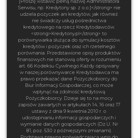
[Proszę wstawić pełną nazwę Administratora
Serwisu, np. Kredytony sp. z o.o.]</strong> nie
udziela pożyczek ani kredytów, jak również
nie świadczy usług pośrednictwa
kredytowego na rzecz Kredytodawców.
<strong>Kredytony.pl</strong> to
porównywarka służąca do symulacji kosztów
kredytów i pożyczek oraz ich rzetelnego
porównania. Przedstawione opisy produktów
finansowych nie stanowią oferty w rozumieniu
art. 66 Kodeksu Cywilnego.Każdy opisywany
w naszej porównywarce Kredytodawca ma
prawo przekazać dane Pożyczkobiorcy do
Biur Informacji Gospodarczej, co może
wpłynąć na zdolność kredytową
Pożyczkobiorcy. Dzieje się to na mocy
zapisów zawartych w artykułach 14, 16 oraz 17
ustawy z dnia 9 kwietnia 2010 r. o
udostępnianiu informacji gospodarczych i
wymianie danych gospodarczych (Dz.U. Nr
81, poz. 530 z późniejszymi zmianami).
Podstawą prawną poświadczającą wpis do