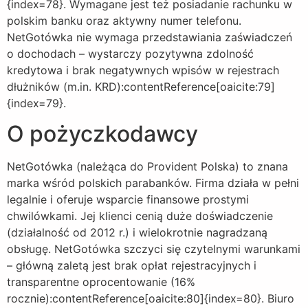
{index=78}. Wymagane jest też posiadanie rachunku w
polskim banku oraz aktywny numer telefonu.
NetGotówka nie wymaga przedstawiania zaświadczeń
o dochodach – wystarczy pozytywna zdolność
kredytowa i brak negatywnych wpisów w rejestrach
dłużników (m.in. KRD):contentReference[oaicite:79]
{index=79}.
O pożyczkodawcy
NetGotówka (należąca do Provident Polska) to znana
marka wśród polskich parabanków. Firma działa w pełni
legalnie i oferuje wsparcie finansowe prostymi
chwilówkami. Jej klienci cenią duże doświadczenie
(działalność od 2012 r.) i wielokrotnie nagradzaną
obsługę. NetGotówka szczyci się czytelnymi warunkami
– główną zaletą jest brak opłat rejestracyjnych i
transparentne oprocentowanie (16%
rocznie):contentReference[oaicite:80]{index=80}. Biuro