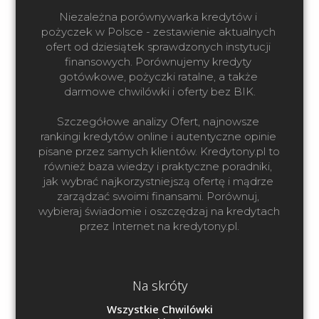
Niezależna porównywarka kredytów i 
pożyczek w Polsce - zestawienie aktualnych 
ofert od dziesiątek sprawdzonych instytucji 
finansowych. Porównujemy kredyty 
gotówkowe, pożyczki ratalne, a także 
darmowe chwilówki i oferty bez BIK.

Szczegółowe analizy Ofert, najnowsze 
rankingi kredytów online i autentyczne opinie 
pisane przez samych klientów. Kredytony.pl to 
również baza wiedzy i praktyczne poradniki, 
jak wybrać najkorzystniejszą ofertę i mądrze 
zarządzać swoimi finansami. Porównuj, 
wybieraj świadomie i oszczędzaj na kredytach 
przez Internet na kredytony.pl.
Na skróty
Wszystkie Chwilówki