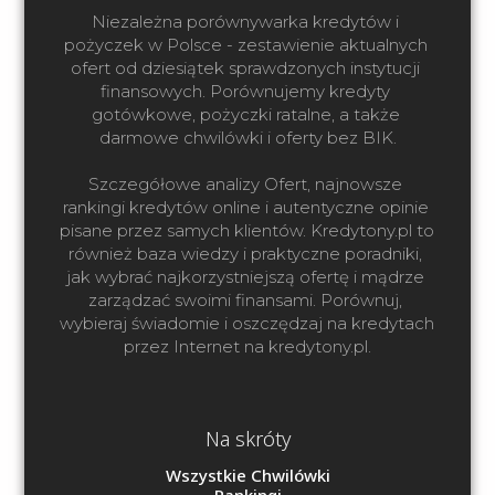
Niezależna porównywarka kredytów i 
pożyczek w Polsce - zestawienie aktualnych 
ofert od dziesiątek sprawdzonych instytucji 
finansowych. Porównujemy kredyty 
gotówkowe, pożyczki ratalne, a także 
darmowe chwilówki i oferty bez BIK.

Szczegółowe analizy Ofert, najnowsze 
rankingi kredytów online i autentyczne opinie 
pisane przez samych klientów. Kredytony.pl to 
również baza wiedzy i praktyczne poradniki, 
jak wybrać najkorzystniejszą ofertę i mądrze 
zarządzać swoimi finansami. Porównuj, 
wybieraj świadomie i oszczędzaj na kredytach 
przez Internet na kredytony.pl.
Na skróty
Wszystkie Chwilówki
Rankingi