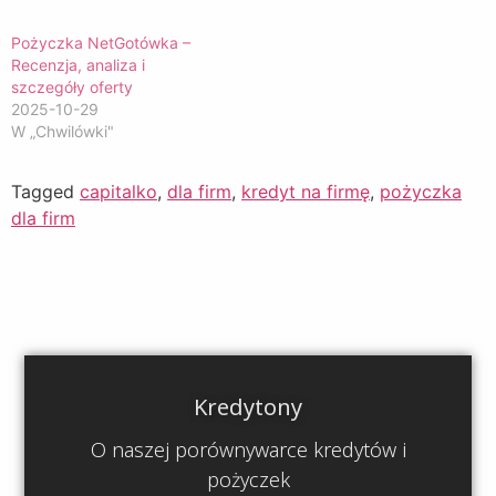
Pożyczka NetGotówka –
Recenzja, analiza i
szczegóły oferty
2025-10-29
W „Chwilówki"
Tagged
capitalko
,
dla firm
,
kredyt na firmę
,
pożyczka
dla firm
Kredytony
O naszej porównywarce kredytów i
pożyczek