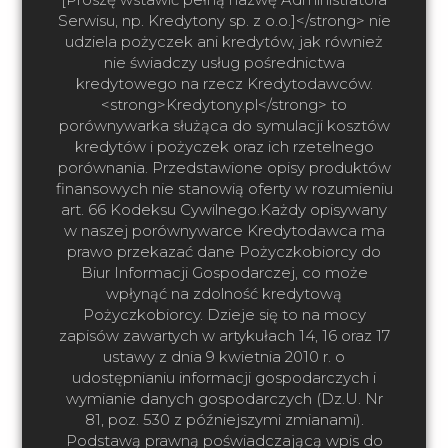
Serwisu, np. Kredytony sp. z o.o.]</strong> nie
udziela pożyczek ani kredytów, jak również
nie świadczy usług pośrednictwa
kredytowego na rzecz Kredytodawców.
<strong>Kredytony.pl</strong> to
porównywarka służąca do symulacji kosztów
kredytów i pożyczek oraz ich rzetelnego
porównania. Przedstawione opisy produktów
finansowych nie stanowią oferty w rozumieniu
art. 66 Kodeksu Cywilnego.Każdy opisywany
w naszej porównywarce Kredytodawca ma
prawo przekazać dane Pożyczkobiorcy do
Biur Informacji Gospodarczej, co może
wpłynąć na zdolność kredytową
Pożyczkobiorcy. Dzieje się to na mocy
zapisów zawartych w artykułach 14, 16 oraz 17
ustawy z dnia 9 kwietnia 2010 r. o
udostępnianiu informacji gospodarczych i
wymianie danych gospodarczych (Dz.U. Nr
81, poz. 530 z późniejszymi zmianami).
Podstawą prawną poświadczającą wpis do