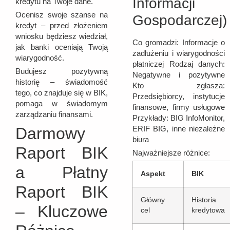
Informacji
kredytu na Twoje dane.
Ocenisz swoje szanse na
Gospodarczej)
kredyt – przed złożeniem
wniosku będziesz wiedział,
Co gromadzi: Informacje o
jak banki oceniają Twoją
zadłużeniu i wiarygodności
wiarygodność.
płatniczej Rodzaj danych:
Budujesz pozytywną
Negatywne i pozytywne
historię – świadomość
Kto zgłasza:
tego, co znajduje się w BIK,
Przedsiębiorcy, instytucje
pomaga w świadomym
finansowe, firmy usługowe
zarządzaniu finansami.
Przykłady: BIG InfoMonitor,
Darmowy
ERIF BIG, inne niezależne
biura
Raport BIK
Najważniejsze różnice:
a Płatny
Aspekt
BIK
Raport BIK
Główny
Historia
– Kluczowe
cel
kredytowa