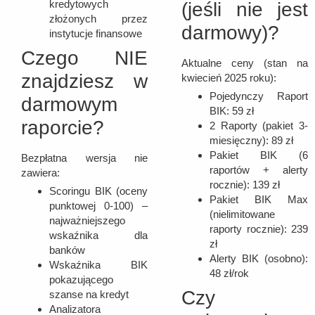
kredytowych
(jeśli nie jest
złożonych przez
darmowy)?
instytucje finansowe
Czego NIE
Aktualne ceny (stan na
znajdziesz w
kwiecień 2025 roku):
Pojedynczy Raport
darmowym
BIK: 59 zł
raporcie?
2 Raporty (pakiet 3-
miesięczny): 89 zł
Pakiet BIK (6
Bezpłatna wersja nie
raportów + alerty
zawiera:
rocznie): 139 zł
Scoringu BIK (oceny
Pakiet BIK Max
punktowej 0-100) –
(nielimitowane
najważniejszego
raporty rocznie): 239
wskaźnika dla
zł
banków
Alerty BIK (osobno):
Wskaźnika BIK
48 zł/rok
pokazującego
Czy
szanse na kredyt
Analizatora