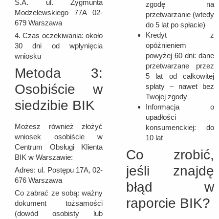
S.A. ul. Zygmunta
zgodę na
Modzelewskiego 77A 02-
przetwarzanie (wtedy
679 Warszawa
do 5 lat po spłacie)
Kredyt z
4. Czas oczekiwania: około
opóźnieniem
30 dni od wpłynięcia
powyżej 60 dni: dane
wniosku
przetwarzane przez
Metoda 3:
5 lat od całkowitej
Osobiście w
spłaty – nawet bez
Twojej zgody
siedzibie BIK
Informacja o
upadłości
Możesz również złożyć
konsumenckiej: do
wniosek osobiście w
10 lat
Centrum Obsługi Klienta
Co zrobić,
BIK w Warszawie:
jeśli znajdę
Adres: ul. Postępu 17A, 02-
676 Warszawa
błąd w
Co zabrać ze sobą: ważny
raporcie BIK?
dokument tożsamości
(dowód osobisty lub