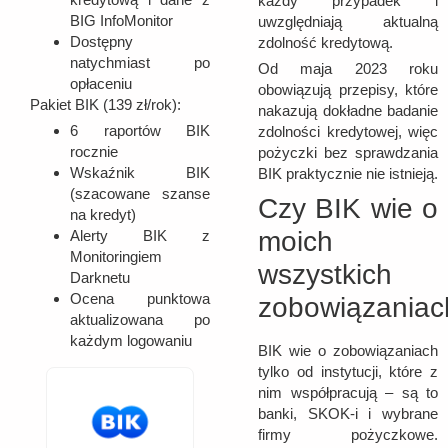
każdy przypadek i
BIG InfoMonitor
uwzględniają aktualną
Dostępny
zdolność kredytową.
natychmiast po
Od maja 2023 roku
opłaceniu
obowiązują przepisy, które
Pakiet BIK (139 zł/rok):
nakazują dokładne badanie
6 raportów BIK
zdolności kredytowej, więc
rocznie
pożyczki bez sprawdzania
Wskaźnik BIK
BIK praktycznie nie istnieją.
(szacowane szanse
Czy BIK wie o
na kredyt)
moich
Alerty BIK z
Monitoringiem
wszystkich
Darknetu
Ocena punktowa
zobowiązaniac
aktualizowana po
każdym logowaniu
BIK wie o zobowiązaniach
tylko od instytucji, które z
nim współpracują – są to
banki, SKOK-i i wybrane
firmy pożyczkowe.