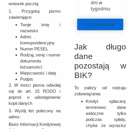
dni w
wniosek pocztą:
tygodniu
1. Przygotuj pismo
zawierające:
Złóż wniosek
Twoje imię i
nazwisko
Adres
korespondencyjny
Jak długo
Numer PESEL
dane
Rodzaj, serię i numer
dokumentu
pozostają w
tożsamości
Miejscowość i datę
BIK?
Podpis
2. W treści pisma odwołaj
To zależy od rodzaju
się do art. 15 RODO i
zobowiązania:
poproś o udostępnienie
Kredyt spłacany
kopii danych
terminowo: dane
3. Wyślij list polecony na
widoczne tylko
adres:
podczas spłaty,
Biuro Informacji Kredytowej
chyba że wyrazisz