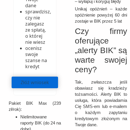
– wyłapuj i koryguj błędy
dane
Unikaj opóźnień – każde
sprawdzisz,
spóźnienie powyżej 60 dni
czy nie
zostaje w BIK przez 5 lat
zalegasz
Czy firmy
ze spłatą,
o której
oferujące
nie wiesz
ocenisz
„alerty BIK” są
swoje
warte swojej
szanse na
kredyt
ceny?
Złóż wniosek
Tak, zwłaszcza jeśli
obawiasz się kradzieży
tożsamości. Alerty BIK to
usługa, która powiadamia
Pakiet BIK Max (239
Cię SMS-em lub e-mailem
zł/rok):
o każdym zapytaniu
Nielimitowane
kredytowym złożonym na
raporty BIK (do 24 na
Twoje dane.
dobę)