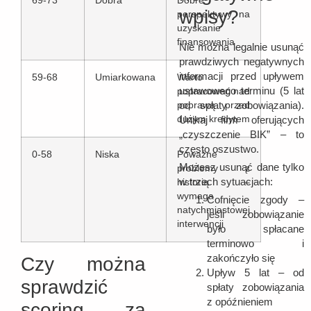
69-73
Dobra
Dobre
wpisy?
perspektywy na
uzyskanie
finansowania
Nie można legalnie usunąć
prawdziwych negatywnych
informacji przed upływem
59-68
Umiarkowana
Warto
ustawowego terminu (5 lat
popracować nad
od spłaty zobowiązania).
poprawą przed
dużym kredytem
Unikaj firm oferujących
„czyszczenie BIK” – to
często oszustwo.
0-58
Niska
Poważne
Możesz usunąć dane tylko
problemy z
w trzech sytuacjach:
historią –
wymaga
Cofnięcie zgody –
natychmiastowej
jeśli zobowiązanie
interwencji
było spłacane
terminowo i
zakończyło się
Czy można
Upływ 5 lat – od
sprawdzić
spłaty zobowiązania
z opóźnieniem
scoring za