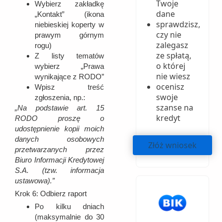
Twoje
Wybierz zakładkę
dane
„Kontakt” (ikona
sprawdzisz,
niebieskiej koperty w
czy nie
prawym górnym
zalegasz
rogu)
ze spłatą,
Z listy tematów
o której
wybierz „Prawa
nie wiesz
wynikające z RODO”
ocenisz
Wpisz treść
swoje
zgłoszenia, np.:
szanse na
„Na podstawie art. 15
kredyt
RODO proszę o
udostępnienie kopii moich
danych osobowych
Złóż wniosek
przetwarzanych przez
Biuro Informacji Kredytowej
S.A. (tzw. informacja
ustawowa).”
Krok 6:
Odbierz raport
Po kilku dniach
(maksymalnie do 30