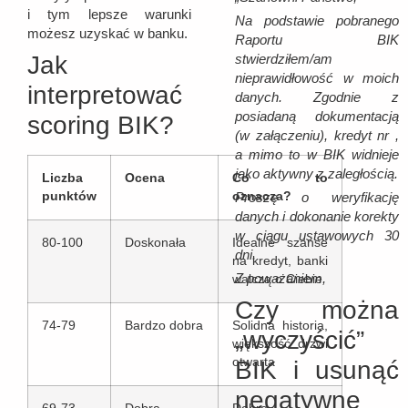
i tym lepsze warunki
Na podstawie pobranego
możesz uzyskać w banku.
Raportu BIK
Jak
stwierdziłem/am
nieprawidłowość w moich
interpretować
danych. Zgodnie z
posiadaną dokumentacją
scoring BIK?
(w załączeniu), kredyt nr ,
a mimo to w BIK widnieje
jako aktywny z zaległością.
Liczba
Ocena
Co to
punktów
oznacza?
Proszę o weryfikację
danych i dokonanie korekty
w ciągu ustawowych 30
80-100
Doskonała
Idealne szanse
dni.
na kredyt, banki
Z poważaniem,
walczą o Ciebie
Czy można
74-79
Bardzo dobra
Solidna historia,
„wyczyścić”
większość drzwi
otwarta
BIK i usunąć
negatywne