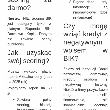
Błędne dane – gdy
darmo?
informacje są
nieprawidłowe (złóż
reklamację)
Niestety, NIE. Scoring BIK
jest dostępny tylko w
Czy mogę
płatnym Raporcie BIK.
wziąć kredyt z
Darmowa Kopia Danych
nie zawiera oceny
negatywnym
punktowej.
wpisem w
Jak uzyskać
BIK?
swój scoring?
Zależy od instytucji. Banki
Musisz wykupić płatny
zazwyczaj odmawiają
raport. Aktualne ceny (stan
kredytu osobom z
na 2025 rok):
negatywną historią.
Pojedynczy Raport BIK: 59
Niektóre firmy pożyczkowe
zł
mogą udzielić
Zawiera pełny
finansowania, ale
scoring, historię
indywidualnie oceniają
kredytową i dane z