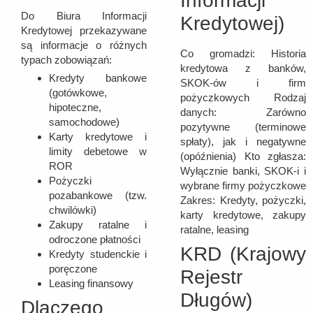
Informacji
Do Biura Informacji
Kredytowej)
Kredytowej przekazywane
są informacje o różnych
Co gromadzi: Historia
typach zobowiązań:
kredytowa z banków,
Kredyty bankowe
SKOK-ów i firm
(gotówkowe,
pożyczkowych Rodzaj
hipoteczne,
danych: Zarówno
samochodowe)
pozytywne (terminowe
Karty kredytowe i
spłaty), jak i negatywne
limity debetowe w
(opóźnienia) Kto zgłasza:
ROR
Wyłącznie banki, SKOK-i i
Pożyczki
wybrane firmy pożyczkowe
pozabankowe (tzw.
Zakres: Kredyty, pożyczki,
chwilówki)
karty kredytowe, zakupy
Zakupy ratalne i
ratalne, leasing
odroczone płatności
KRD (Krajowy
Kredyty studenckie i
poręczone
Rejestr
Leasing finansowy
Długów)
Dlaczego