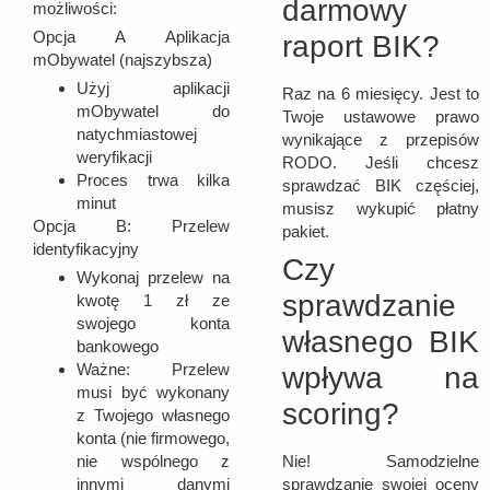
darmowy
możliwości:
Opcja A
Aplikacja
raport BIK?
mObywatel (najszybsza)
Użyj aplikacji
Raz na 6 miesięcy. Jest to
mObywatel do
Twoje ustawowe prawo
natychmiastowej
wynikające z przepisów
weryfikacji
RODO. Jeśli chcesz
Proces trwa kilka
sprawdzać BIK częściej,
minut
musisz wykupić płatny
Opcja B:
Przelew
pakiet.
identyfikacyjny
Czy
Wykonaj przelew na
sprawdzanie
kwotę 1 zł ze
swojego konta
własnego BIK
bankowego
Ważne: Przelew
wpływa na
musi być wykonany
scoring?
z Twojego własnego
konta (nie firmowego,
Nie! Samodzielne
nie wspólnego z
sprawdzanie swojej oceny
innymi danymi