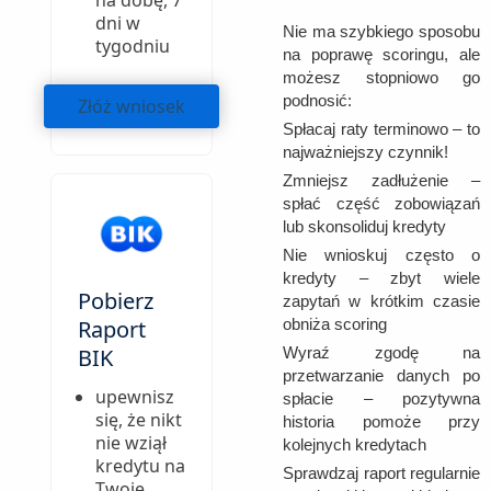
na dobę, 7
dni w
Nie ma szybkiego sposobu
tygodniu
na poprawę scoringu, ale
możesz stopniowo go
podnosić:
Złóż wniosek
Spłacaj raty terminowo – to
najważniejszy czynnik!
Zmniejsz zadłużenie –
spłać część zobowiązań
lub skonsoliduj kredyty
Nie wnioskuj często o
kredyty – zbyt wiele
Pobierz
zapytań w krótkim czasie
obniża scoring
Raport
Wyraź zgodę na
BIK
przetwarzanie danych po
upewnisz
spłacie – pozytywna
się, że nikt
historia pomoże przy
nie wziął
kolejnych kredytach
kredytu na
Sprawdzaj raport regularnie
Twoje