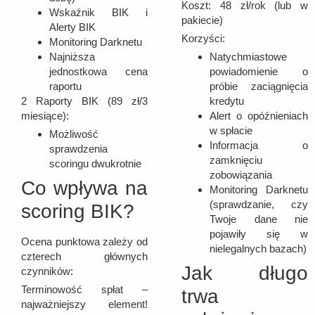
Koszt: 48 zł/rok (lub w
Wskaźnik BIK i
pakiecie)
Alerty BIK
Korzyści:
Monitoring Darknetu
Natychmiastowe
Najniższa
powiadomienie o
jednostkowa cena
próbie zaciągnięcia
raportu
kredytu
2 Raporty BIK (89 zł/3
Alert o opóźnieniach
miesiące):
w spłacie
Możliwość
Informacja o
sprawdzenia
zamknięciu
scoringu dwukrotnie
zobowiązania
Co wpływa na
Monitoring Darknetu
(sprawdzanie, czy
scoring BIK?
Twoje dane nie
pojawiły się w
Ocena punktowa zależy od
nielegalnych bazach)
czterech głównych
Jak długo
czynników:
Terminowość spłat –
trwa
najważniejszy element!