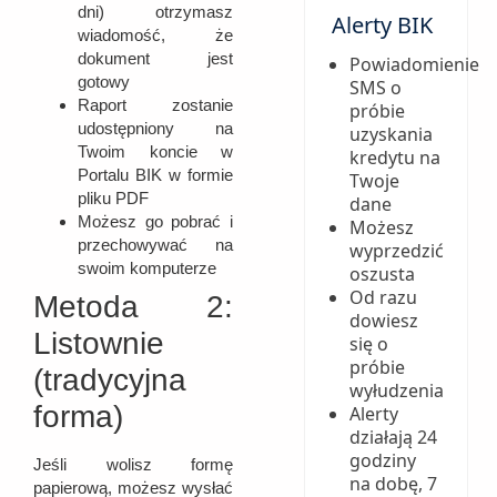
dni) otrzymasz
Alerty BIK
wiadomość, że
dokument jest
Powiadomienie
gotowy
SMS o
Raport zostanie
próbie
udostępniony na
uzyskania
Twoim koncie w
kredytu na
Portalu BIK w formie
Twoje
pliku PDF
dane
Możesz go pobrać i
Możesz
przechowywać na
wyprzedzić
swoim komputerze
oszusta
Od razu
Metoda 2:
dowiesz
Listownie
się o
próbie
(tradycyjna
wyłudzenia
forma)
Alerty
działają 24
godziny
Jeśli wolisz formę
na dobę, 7
papierową, możesz wysłać