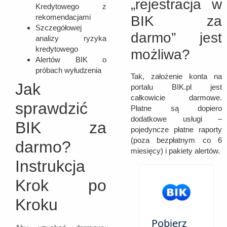
„rejestracja w
Kredytowego z
rekomendacjami
BIK za
Szczegółowej
darmo” jest
analizy ryzyka
kredytowego
możliwa?
Alertów BIK o
próbach wyłudzenia
Tak, założenie konta na
Jak
portalu BIK.pl jest
całkowicie darmowe.
sprawdzić
Płatne są dopiero
dodatkowe usługi –
BIK za
pojedyncze płatne raporty
(poza bezpłatnym co 6
darmo?
miesięcy) i pakiety alertów.
Instrukcja
Krok po
Kroku
Pobierz