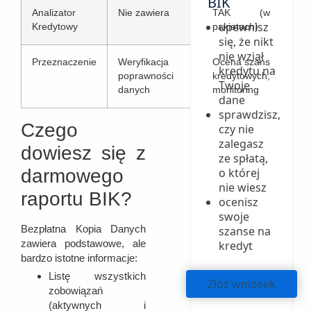
BIK
Analizator
Nie zawiera
TAK (w
upewnisz
Kredytowy
pakietach)
się, że nikt
nie wziął
Przeznaczenie
Weryfikacja
Ocena szans
kredytu na
poprawności
kredytowych,
Twoje
danych
monitoring
dane
sprawdzisz,
Czego
czy nie
zalegasz
dowiesz się z
ze spłatą,
darmowego
o której
nie wiesz
raportu BIK?
ocenisz
swoje
Bezpłatna Kopia Danych
szanse na
zawiera podstawowe, ale
kredyt
bardzo istotne informacje:
Listę wszystkich
Złóż wniosek
zobowiązań
(aktywnych i