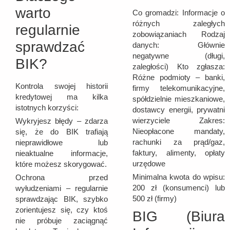
warto
Co gromadzi: Informacje o
różnych zaległych
regularnie
zobowiązaniach Rodzaj
sprawdzać
danych: Głównie
negatywne (długi,
BIK?
zaległości) Kto zgłasza:
Różne podmioty – banki,
Kontrola swojej historii
firmy telekomunikacyjne,
kredytowej ma kilka
spółdzielnie mieszkaniowe,
istotnych korzyści:
dostawcy energii, prywatni
wierzyciele Zakres:
Wykryjesz błędy – zdarza
Nieopłacone mandaty,
się, że do BIK trafiają
rachunki za prąd/gaz,
nieprawidłowe lub
faktury, alimenty, opłaty
nieaktualne informacje,
urzędowe
które możesz skorygować.
Minimalna kwota do wpisu:
Ochrona przed
200 zł (konsumenci) lub
wyłudzeniami – regularnie
500 zł (firmy)
sprawdzając BIK, szybko
zorientujesz się, czy ktoś
BIG (Biura
nie próbuje zaciągnąć