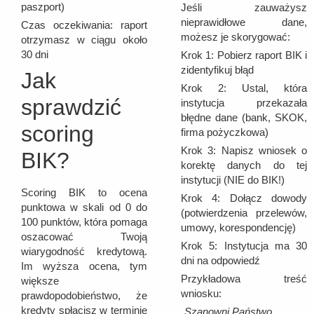
paszport)
Jeśli zauważysz
nieprawidłowe dane,
Czas oczekiwania: raport
możesz je skorygować:
otrzymasz w ciągu około
30 dni
Krok 1: Pobierz raport BIK i
zidentyfikuj błąd
Jak
Krok 2: Ustal, która
sprawdzić
instytucja przekazała
błędne dane (bank, SKOK,
scoring
firma pożyczkowa)
Krok 3: Napisz wniosek o
BIK?
korektę danych do tej
instytucji (NIE do BIK!)
Scoring BIK to ocena
Krok 4: Dołącz dowody
punktowa w skali od 0 do
(potwierdzenia przelewów,
100 punktów, która pomaga
umowy, korespondencję)
oszacować Twoją
Krok 5: Instytucja ma 30
wiarygodność kredytową.
dni na odpowiedź
Im wyższa ocena, tym
Przykładowa treść
większe
wniosku:
prawdopodobieństwo, że
kredyty spłacisz w terminie
„Szanowni Państwo,