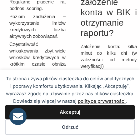
założenie
Regularne płacenie rat
podnosi scoring.
konta w BIK i
Poziom zadłużenia –
otrzymanie
wykorzystanie limitów
kredytowych i liczba
raportu?
aktywnych zobowiązań.
Częstotliwość
Założenie konta: kilka
wnioskowania – zbyt wiele
minut do kilku dni (w
wniosków kredytowych w
zależności od metody
krótkim czasie obniża
weryfikacji)
ocenę.
Z aplikacją
Ta strona używa plików ciasteczka do celów analitycznych
Doświadczenie kredytowe
mObywatel: kilka
– długość historii
i poprawy komfortu użytkowania. Klikając „Akceptuję”,
minut
kredytowej i zgoda na
wyrażasz zgodę na używanie przez nas plików ciasteczka.
Z przelewem
przetwarzanie danych o
identyfikacyjnym: do
Dowiedz się więcej w naszej
polityce prywatności
.
spłaconych
2 dni roboczych
zobowiązaniach.
Akceptuj
Darmowy raport: do 30 dni
od złożenia wniosku
Na co
Preferencje pliku ciasteczka
Odrzuć
Płatny raport: dostępny
zwrócić
natychmiast po opłaceniu i