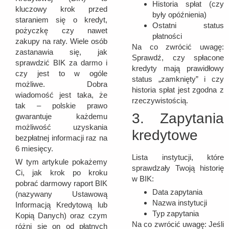
Historia spłat (czy
kluczowy krok przed
były opóźnienia)
staraniem się o kredyt,
Ostatni status
pożyczkę czy nawet
płatności
zakupy na raty. Wiele osób
Na co zwrócić uwagę:
zastanawia się, jak
Sprawdź, czy spłacone
sprawdzić BIK za darmo i
kredyty mają prawidłowy
czy jest to w ogóle
status „zamknięty” i czy
możliwe. Dobra
historia spłat jest zgodna z
wiadomość jest taka, że
rzeczywistością.
tak – polskie prawo
3. Zapytania
gwarantuje każdemu
możliwość uzyskania
kredytowe
bezpłatnej informacji raz na
6 miesięcy.
Lista instytucji, które
W tym artykule pokażemy
sprawdzały Twoją historię
Ci, jak krok po kroku
w BIK:
pobrać darmowy raport BIK
Data zapytania
(nazywany Ustawową
Nazwa instytucji
Informacją Kredytową lub
Typ zapytania
Kopią Danych) oraz czym
Na co zwrócić uwagę: Jeśli
różni się on od płatnych