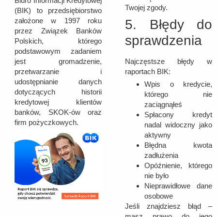
Biuro Informacji Kredytowej
Twojej zgody.
(BIK) to przedsiębiorstwo
założone w 1997 roku
5. Błędy do
przez Związek Banków
sprawdzenia
Polskich, którego
podstawowym zadaniem
jest gromadzenie,
Najczęstsze błędy w
przetwarzanie i
raportach BIK:
udostępnianie danych
Wpis o kredycie,
dotyczących historii
którego nie
kredytowej klientów
zaciągnąłeś
banków, SKOK-ów oraz
Spłacony kredyt
firm pożyczkowych.
nadal widoczny jako
aktywny
Błędna kwota
zadłużenia
Opóźnienie, którego
nie było
Nieprawidłowe dane
osobowe
Jeśli znajdziesz błąd –
masz prawo do jego