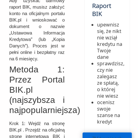
Aby uzyskać darmowy
Raport
raport BIK, musisz założyć
BIK
konto na oficjalnym portalu
BIK.pl i wnioskować o
upewnisz
dokument o nazwie
się, że nikt
„Ustawowa Informacja
nie wziął
Kredytowa” (lub „Kopia
kredytu na
Danych”). Proces jest w
Twoje
pełni online i bezpłatny raz
dane
na 6 miesięcy.
sprawdzisz,
Metoda 1:
czy nie
zalegasz
Przez Portal
ze spłatą,
BIK.pl
o której
nie wiesz
(najszybsza i
ocenisz
swoje
najpopularniejsza)
szanse na
kredyt
Krok 1:
Wejdź na stronę
BIK.pl . Przejdź na oficjalną
stronę internetową BIK i