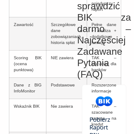
sprawdzić
pojedynczy
raport
BIK za
Zawartość
Szczegółowe
Pełne dane
darmo –
dane o
+ analiza +
zobowiązaniach,
dodatkowe
Najczęściej
historia spłat
funkcje
Zadawane
Scoring BIK
NIE zawiera
TAK –
Pytania
(ocena
kluczowy dla
punktowa)
banków
(FAQ)
Dane z BIG
Podstawowe
Rozszerzone
InfoMonitor
informacje
Wskaźnik BIK
Nie zawiera
TAK –
szacowane
Pobierz
szanse na
kredyt
Raport