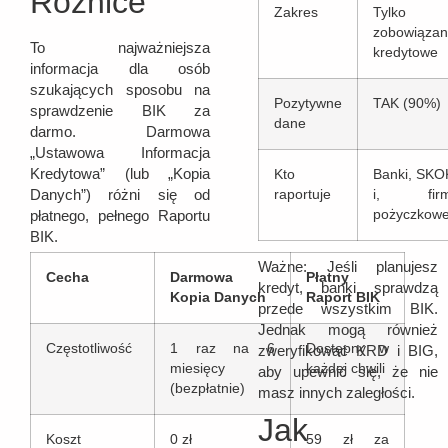
Różnice
Zakres
Tylko
zobowiązan
To najważniejsza
kredytowe
informacja dla osób
szukających sposobu na
Pozytywne
TAK (90%)
sprawdzenie BIK za
dane
darmo. Darmowa
„Ustawowa Informacja
Kredytowa” (lub „Kopia
Kto
Banki, SKO
Danych”) różni się od
raportuje
i, fir
płatnego, pełnego Raportu
pożyczkow
BIK.
Ważne: Jeśli planujesz
Cecha
Darmowa
Płatny
kredyt, banki sprawdzą
Kopia Danych
Raport BIK
przede wszystkim BIK.
Jednak mogą również
Częstotliwość
1 raz na 6
Dostępny w
zweryfikować KRD i BIG,
miesięcy
każdej chwili
aby upewnić się, że nie
(bezpłatnie)
masz innych zaległości.
Jak
Koszt
0 zł
59 zł za