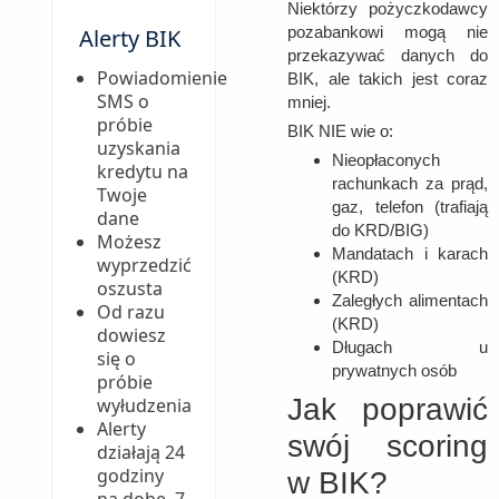
Niektórzy pożyczkodawcy
pozabankowi mogą nie
Alerty BIK
przekazywać danych do
Powiadomienie
BIK, ale takich jest coraz
SMS o
mniej.
próbie
BIK NIE wie o:
uzyskania
Nieopłaconych
kredytu na
rachunkach za prąd,
Twoje
gaz, telefon (trafiają
dane
do KRD/BIG)
Możesz
Mandatach i karach
wyprzedzić
(KRD)
oszusta
Zaległych alimentach
Od razu
(KRD)
dowiesz
Długach u
się o
prywatnych osób
próbie
Jak poprawić
wyłudzenia
Alerty
swój scoring
działają 24
godziny
w BIK?