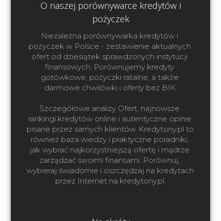
O naszej porównywarce kredytów i
pożyczek
Niezależna porównywarka kredytów i 
pożyczek w Polsce - zestawienie aktualnych 
ofert od dziesiątek sprawdzonych instytucji 
finansowych. Porównujemy kredyty 
gotówkowe, pożyczki ratalne, a także 
darmowe chwilówki i oferty bez BIK.

Szczegółowe analizy Ofert, najnowsze 
rankingi kredytów online i autentyczne opinie 
pisane przez samych klientów. Kredytony.pl to 
również baza wiedzy i praktyczne poradniki, 
jak wybrać najkorzystniejszą ofertę i mądrze 
zarządzać swoimi finansami. Porównuj, 
wybieraj świadomie i oszczędzaj na kredytach 
przez Internet na kredytony.pl.