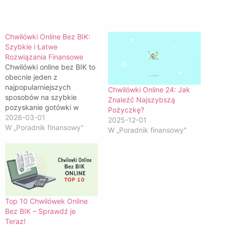
Chwilówki Online Bez BIK:
Szybkie i Łatwe
Rozwiązania Finansowe
Chwilówki online bez BIK to
obecnie jeden z
najpopularniejszych
Chwilówki Online 24: Jak
sposobów na szybkie
Znaleźć Najszybszą
pozyskanie gotówki w
Pożyczkę?
nagłych sytuacjach
2026-03-01
2025-12-01
finansowych.Dzięki nim,
W „Poradnik finansowy"
W „Poradnik finansowy"
osoby z problemami w
historii kredytowej mogą z
łatwością uzyskać
potrzebne fundusze,
eliminując skomplikowane
procedury bankowe.
Top 10 Chwilówek Online
Bez BIK – Sprawdź je
Teraz!