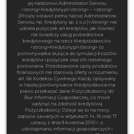
jej nadzorowi.Administrator Serwisu
<strong>Kredytony.pl</strong> – <strong>
[Proszę wstawić pełną nazwę Administratora
Serwisu, np. Kredytony sp. z o.o.]</strong> nie
udziela pożyczek ani kredytów, jak również
nie świadczy usług pośrednictwa
kredytowego na rzecz Kredytodawców.
<strong>Kredytony.pl</strong> to
porównywarka służąca do symulacji kosztów
kredytów i pożyczek oraz ich rzetelnego
porównania. Przedstawione opisy produktów
finansowych nie stanowią oferty w rozumieniu
art. 66 Kodeksu Cywilnego.Każdy opisywany
w naszej porównywarce Kredytodawca ma
prawo przekazać dane Pożyczkobiorcy do
Biur Informacji Gospodarczej, co może
wpłynąć na zdolność kredytową
Pożyczkobiorcy. Dzieje się to na mocy
zapisów zawartych w artykułach 14, 16 oraz 17
ustawy z dnia 9 kwietnia 2010 r. o
udostępnianiu informacji gospodarczych i