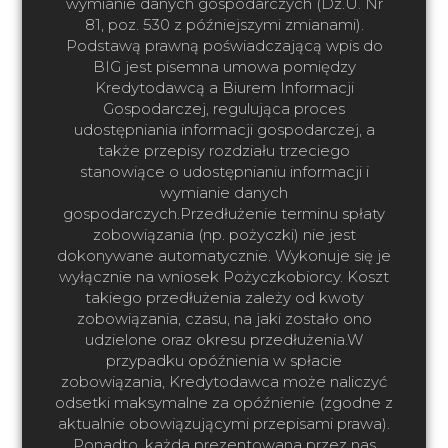
wymianie danych gospodarczych (Dz.U. Nr
81, poz. 530 z późniejszymi zmianami).
Podstawą prawną poświadczającą wpis do
BIG jest pisemna umowa pomiędzy
Kredytodawcą a Biurem Informacji
Gospodarczej, regulująca proces
udostępniania informacji gospodarczej, a
także przepisy rozdziału trzeciego
stanowiące o udostępnianiu informacji i
wymianie danych
gospodarczych.Przedłużenie terminu spłaty
zobowiązania (np. pożyczki) nie jest
dokonywane automatycznie. Wykonuje się je
wyłącznie na wniosek Pożyczkobiorcy. Koszt
takiego przedłużenia zależy od kwoty
zobowiązania, czasu, na jaki zostało ono
udzielone oraz okresu przedłużenia.W
przypadku opóźnienia w spłacie
zobowiązania, Kredytodawca może naliczyć
odsetki maksymalne za opóźnienie (zgodne z
aktualnie obowiązującymi przepisami prawa).
Ponadto, każda prezentowana przez nas