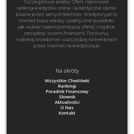
Szczegółowe analizy Ofert, najnowsze 
rankingi kredytów online i autentyczne opinie 
pisane przez samych klientów. Kredytony.pl to 
również baza wiedzy i praktyczne poradniki, 
jak wybrać najkorzystniejszą ofertę i mądrze 
zarządzać swoimi finansami. Porównuj, 
wybieraj świadomie i oszczędzaj na kredytach 
przez Internet na kredytony.pl.
Na skróty
Wszystkie Chwilówki
Rankingi
Poradnik Finansowy
Słownik
Aktualności
O Nas
Kontakt