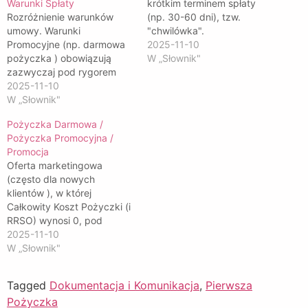
Warunki Spłaty
krótkim terminem spłaty
Rozróżnienie warunków
(np. 30-60 dni), tzw.
umowy. Warunki
"chwilówka".
Promocyjne (np. darmowa
2025-11-10
pożyczka ) obowiązują
W „Słownik"
zazwyczaj pod rygorem
terminowej spłaty; w
2025-11-10
przeciwnym razie
W „Słownik"
aktywowane są Warunki
Pożyczka Darmowa /
Standardowe.
Pożyczka Promocyjna /
Promocja
Oferta marketingowa
(często dla nowych
klientów ), w której
Całkowity Koszt Pożyczki (i
RRSO) wynosi 0, pod
warunkiem terminowej
2025-11-10
spłaty kapitału.
W „Słownik"
Tagged
Dokumentacja i Komunikacja
,
Pierwsza
Pożyczka