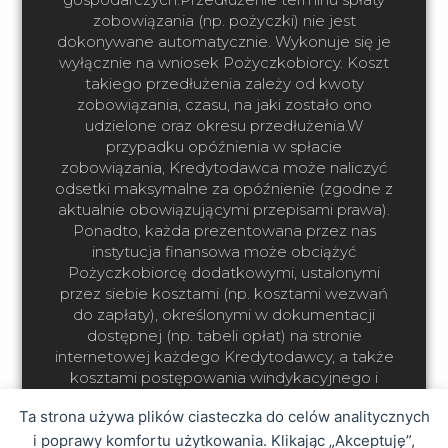
zobowiązania (np. pożyczki) nie jest
dokonywane automatycznie. Wykonuje się je
wyłącznie na wniosek Pożyczkobiorcy. Koszt
takiego przedłużenia zależy od kwoty
zobowiązania, czasu, na jaki zostało ono
udzielone oraz okresu przedłużenia.W
przypadku opóźnienia w spłacie
zobowiązania, Kredytodawca może naliczyć
odsetki maksymalne za opóźnienie (zgodne z
aktualnie obowiązującymi przepisami prawa).
Ponadto, każda prezentowana przez nas
instytucja finansowa może obciążyć
Pożyczkobiorcę dodatkowymi, ustalonymi
przez siebie kosztami (np. kosztami wezwań
do zapłaty), określonymi w dokumentacji
dostępnej (np. tabeli opłat) na stronie
internetowej każdego Kredytodawcy, a także
kosztami postępowania windykacyjnego i
sądowego. Szczegółowe informacje
Ta strona używa plików ciasteczka do celów analitycznych
dotyczące dodatkowych kosztów u każdego
Kredytodawcy można także znaleźć na
i poprawy komfortu użytkowania. Klikając „Akceptuję”,