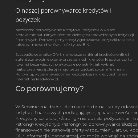
O naszej porównywarce kredytów i
pożyczek
Niezależna porównywarka kredytów i pożyczek w Polsce - 
zestawienie aktualnych ofert od dziesiątek sprawdzonych instytucji 
finansowych. Porównujemy kredyty gotówkowe, pożyczki ratalne, a 
także darmowe chwilówki i oferty bez BIK.

Szczegółowe analizy Ofert, najnowsze rankingi kredytów online i 
autentyczne opinie pisane przez samych klientów. Kredytony.pl to 
również baza wiedzy i praktyczne poradniki, jak wybrać 
najkorzystniejszą ofertę i mądrze zarządzać swoimi finansami. 
Porównuj, wybieraj świadomie i oszczędzaj na kredytach przez 
Internet na kredytony.pl.
Co porównujemy?
W Serwisie znajdziesz informacje na temat Kredytodaw
instytucji finansowych podlegających jej nadzorowi.Admi
Kredytony sp. z o.o.]</strong> nie udziela pożyczek ani
<strong>Kredytony.pl</strong> to porównywarka służąca
finansowych nie stanowią oferty w rozumieniu art. 66
Biur Informacji Gospodarczej, co może wpłynąć na zdolno