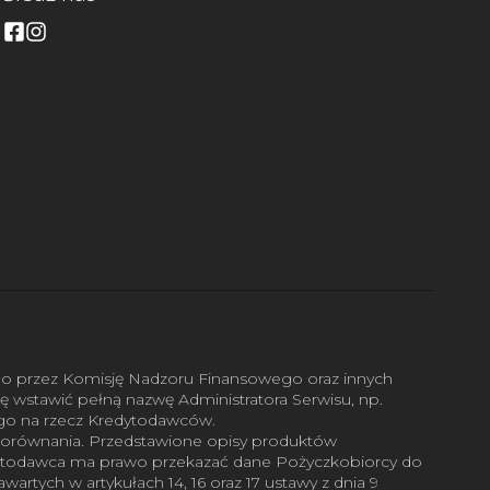
go przez Komisję Nadzoru Finansowego oraz innych
zę wstawić pełną nazwę Administratora Serwisu, np.
wego na rzecz Kredytodawców.
 porównania. Przedstawione opisy produktów
edytodawca ma prawo przekazać dane Pożyczkobiorcy do
rtych w artykułach 14, 16 oraz 17 ustawy z dnia 9