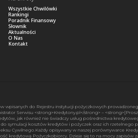
Wszystkie Chwilówki
Rankingi
Poradnik Finansowy
Słownik
Aktualności
O Nas
Kontakt
ców wpisanych do Rejestru instytucji pożyczkowych prowadzone
nistrator Serwisu <strong>Kredytony.pl</strong> – <strong>[Pros
 kredytów, jak również nie świadczy usług pośrednictwa kredyto
 do symulacji kosztów kredytów i pożyczek oraz ich rzetelnego
 Kodeksu Cywilnego.Każdy opisywany w naszej porównywarce Kr
ść kredytową Pożyczkobiorcy. Dzieje się to na mocy zapisów zawa