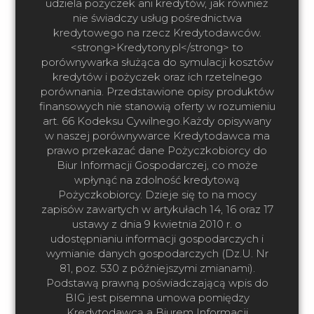
udziela pożyczek ani kredytów, jak również
nie świadczy usług pośrednictwa
kredytowego na rzecz Kredytodawców.
<strong>Kredytony.pl</strong> to
porównywarka służąca do symulacji kosztów
kredytów i pożyczek oraz ich rzetelnego
porównania. Przedstawione opisy produktów
finansowych nie stanowią oferty w rozumieniu
art. 66 Kodeksu Cywilnego.Każdy opisywany
w naszej porównywarce Kredytodawca ma
prawo przekazać dane Pożyczkobiorcy do
Biur Informacji Gospodarczej, co może
wpłynąć na zdolność kredytową
Pożyczkobiorcy. Dzieje się to na mocy
zapisów zawartych w artykułach 14, 16 oraz 17
ustawy z dnia 9 kwietnia 2010 r. o
udostępnianiu informacji gospodarczych i
wymianie danych gospodarczych (Dz.U. Nr
81, poz. 530 z późniejszymi zmianami).
Podstawą prawną poświadczającą wpis do
BIG jest pisemna umowa pomiędzy
Kredytodawcą a Biurem Informacji