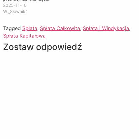
windykacji).
2025-11-10
W „Słownik"
Tagged
Spłata
,
Spłata Całkowita
,
Spłata i Windykacja
,
Spłata Kapitałowa
Zostaw odpowiedź