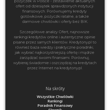
pożyczek w Polsce - zestawienie aktualnych 
ofert od dziesiątek sprawdzonych instytucji 
finansowych. Porównujemy kredyty 
gotówkowe, pożyczki ratalne, a także 
darmowe chwilówki i oferty bez BIK.

Szczegółowe analizy Ofert, najnowsze 
rankingi kredytów online i autentyczne opinie 
pisane przez samych klientów. Kredytony.pl to 
również baza wiedzy i praktyczne poradniki, 
jak wybrać najkorzystniejszą ofertę i mądrze 
zarządzać swoimi finansami. Porównuj, 
wybieraj świadomie i oszczędzaj na kredytach 
przez Internet na kredytony.pl.
Na skróty
Wszystkie Chwilówki
Rankingi
Poradnik Finansowy
Słownik