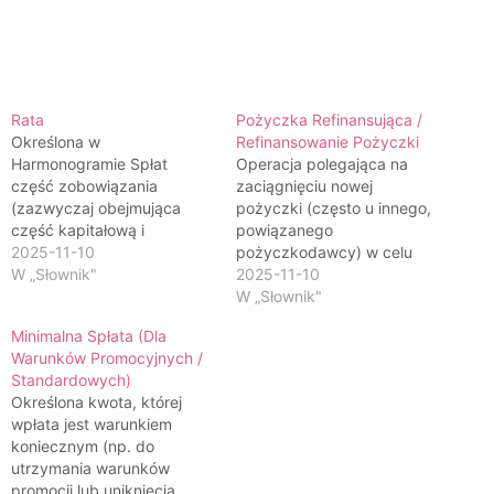
Rata
Pożyczka Refinansująca /
Określona w
Refinansowanie Pożyczki
Harmonogramie Spłat
Operacja polegająca na
część zobowiązania
zaciągnięciu nowej
(zazwyczaj obejmująca
pożyczki (często u innego,
część kapitałową i
powiązanego
odsetkową), płatna w
2025-11-10
pożyczkodawcy) w celu
ustalonym terminie.
W „Słownik"
spłaty starej, wymagalnej
2025-11-10
pożyczki.
W „Słownik"
Minimalna Spłata (Dla
Warunków Promocyjnych /
Standardowych)
Określona kwota, której
wpłata jest warunkiem
koniecznym (np. do
utrzymania warunków
promocji lub uniknięcia